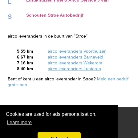
Luttikhuizen Fuel & Airco Service J van
L
Schouten Stroe Autobedrijf
S
airco leveranciers in de buurt van "Stroe"
5.55 km
airco leveranciers Voorthuizen
6.67 km
airco leveranciers Barneveld
7.16 km
airco leveranciers Wekerom
8.40 km
airco leveranciers Lunteren
Bent of kent u een airco leverancier in Stroe?
Meld een bedrijf
gratis aan
Cookies are used for ads personalisation.
Gratis Airco Offertes Vergelijken
Learn more
Disclaimer
Blog