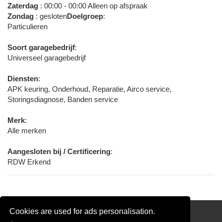
Zaterdag
: 00:00 - 00:00 Alleen op afspraak
Zondag
: gesloten
Doelgroep
:
Particulieren
Soort garagebedrijf
:
Universeel garagebedrijf
Diensten
:
APK keuring, Onderhoud, Reparatie, Airco service,
Storingsdiagnose, Banden service
Merk
:
Alle merken
Aangesloten bij / Certificering
:
RDW Erkend
Cookies are used for ads personalisation.
Gratis Airco Offertes Vergelijken