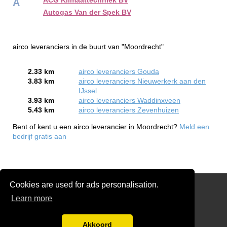
ACG Klimaattechniek BV
A
Autogas Van der Spek BV
airco leveranciers in de buurt van "Moordrecht"
2.33 km
airco leveranciers Gouda
3.83 km
airco leveranciers Nieuwerkerk aan den
IJssel
3.93 km
airco leveranciers Waddinxveen
5.43 km
airco leveranciers Zevenhuizen
Bent of kent u een airco leverancier in Moordrecht?
Meld een
bedrijf gratis aan
Cookies are used for ads personalisation.
Gratis Airco Offertes Vergelijken
Learn more
Disclaimer
Blog
Akkoord